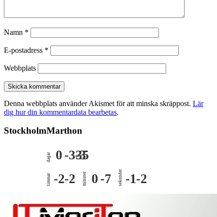
Namn
*
E-postadress
*
Webbplats
Denna webbplats använder Akismet för att minska skräppost.
Lär
dig hur din kommentardata bearbetas
.
StockholmMarthon
0
-335
-3
dagar
sekunder
-2
-2
minuter
0
-7
-1
-2
timmar