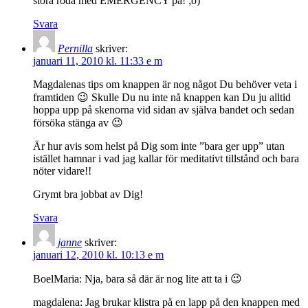
stora röda med EMERGENCY på! ;o)
Svara
Pernilla
skriver:
januari 11, 2010 kl. 11:33 e m
Magdalenas tips om knappen är nog något Du behöver veta i
framtiden 😉 Skulle Du nu inte nå knappen kan Du ju alltid
hoppa upp på skenorna vid sidan av själva bandet och sedan
försöka stänga av 😉
Är hur avis som helst på Dig som inte ”bara ger upp” utan
istället hamnar i vad jag kallar för meditativt tillstånd och bara
nöter vidare!!
Grymt bra jobbat av Dig!
Svara
janne
skriver:
januari 12, 2010 kl. 10:13 e m
BoelMaria: Nja, bara så där är nog lite att ta i 😉
magdalena: Jag brukar klistra på en lapp på den knappen med