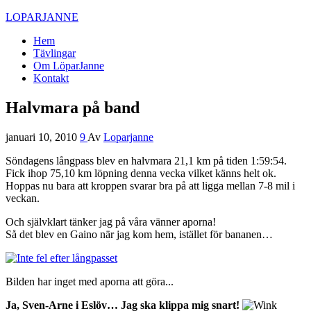
LOPARJANNE
Hem
Tävlingar
Om LöparJanne
Kontakt
Halvmara på band
januari 10, 2010
9
Av
Loparjanne
Söndagens långpass blev en halvmara 21,1 km på tiden 1:59:54.
Fick ihop 75,10 km löpning denna vecka vilket känns helt ok.
Hoppas nu bara att kroppen svarar bra på att ligga mellan 7-8 mil i
veckan.
Och självklart tänker jag på våra vänner aporna!
Så det blev en Gaino när jag kom hem, istället för bananen…
Bilden har inget med aporna att göra...
Ja, Sven-Arne i Eslöv… Jag ska klippa mig snart!