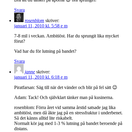
Svara
rosenblom
skriver:
januari 11, 2010 kl. 5:58 e m
7-8 mil i veckan. Ambitiöst. Har du sprungit lika mycket
förut?
Vad har du för lutning på bandet?
Svara
janne
skriver:
januari 11, 2010 kl. 6:18 e m
Piratfarsan: Säg till när det vänder och blir på fel sätt 😉
Adam: Tack! Och självklart tänker man på kusinerna.
rosenblom: Förra året vid samma årstid satsade jag lika
ambitiöst, men då åkte jag på en stressfraktur i underbenet.
Så det känns alltid lite riskabelt.
Normalt kör jag med 1-3 % lutning på bandet beroende på
distans.