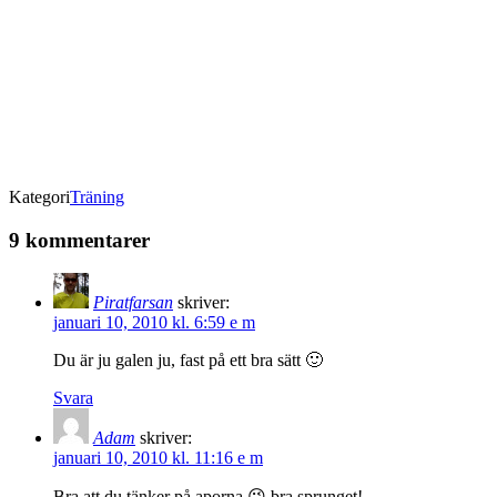
Kategori
Träning
9 kommentarer
Piratfarsan
skriver:
januari 10, 2010 kl. 6:59 e m
Du är ju galen ju, fast på ett bra sätt 🙂
Svara
Adam
skriver:
januari 10, 2010 kl. 11:16 e m
Bra att du tänker på aporna 😉 bra sprunget!