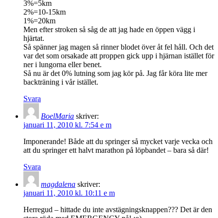
3%=5km
2%=10-15km
1%=20km
Men efter stroken så såg de att jag hade en öppen vägg i
hjärtat.
Så spänner jag magen så rinner blodet över åt fel håll. Och det
var det som orsakade att proppen gick upp i hjärnan istället för
ner i lungorna eller benet.
Så nu är det 0% lutning som jag kör på. Jag får köra lite mer
backträning i vår istället.
Svara
BoelMaria
skriver:
januari 11, 2010 kl. 7:54 e m
Imponerande! Både att du springer så mycket varje vecka och
att du springer ett halvt marathon på löpbandet – bara så där!
Svara
magdalena
skriver:
januari 11, 2010 kl. 10:11 e m
Herregud – hittade du inte avstägningsknappen??? Det är den