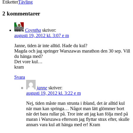
Etiketter
Tävling
2 kommentarer
Coyntha
skriver:
augusti 19, 2012 kl. 3:07 e m
Janne, tiden är inte alltid. Hade du kul?
Magda och jag springer Warszawas marathon den 30 sep. Vill
du hänga med?
Det vore kul…
kram
Svara
janne
skriver:
augusti 19, 2012 kl. 3:22 e m
Nej, tiden måste man strunta i ibland, det är alltid kul
när man kan springa… Något man lätt glömmer bort
när det bara rullar på. Tror inte att jag kan följa med på
maran i Warszawa eftersom jag flyttar strax efter, skulle
annars vara kul att hänga med er! Kram