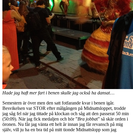
Hade jag haft mer fart i benen skulle jag också ha dansat
…
Semestern är över men den satt fotfarande kvar i benen igår.
Besvikelsen var STOR efter målgången på Midnattsloppet, trodde
jag såg fel när jag tittade på klockan och såg att den passerat 50 min
(50:09). När jag fick medaljen och hör ”
Bra jobba
t” så skär orden i
öronen. Nu får jag vänta ett helt år innan jag får revansch på mig
själv, vill ju ha en bra tid på mitt tionde Midnattslopp som jag