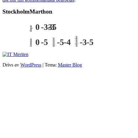
StockholmMarthon
0
-335
-3
dagar
sekunder
0
-5
minuter
-5
-4
-3
-5
timmar
Drivs av
WordPress
|
Tema:
Master Blog