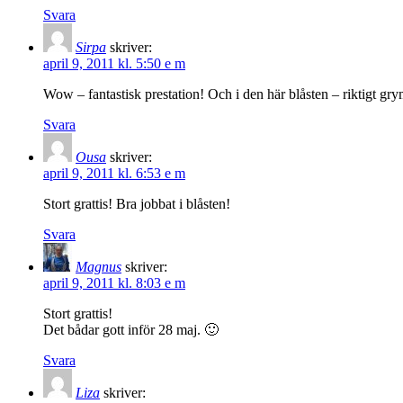
Svara
Sirpa
skriver:
april 9, 2011 kl. 5:50 e m
Wow – fantastisk prestation! Och i den här blåsten – riktigt g
Svara
Ousa
skriver:
april 9, 2011 kl. 6:53 e m
Stort grattis! Bra jobbat i blåsten!
Svara
Magnus
skriver:
april 9, 2011 kl. 8:03 e m
Stort grattis!
Det bådar gott inför 28 maj. 🙂
Svara
Liza
skriver: