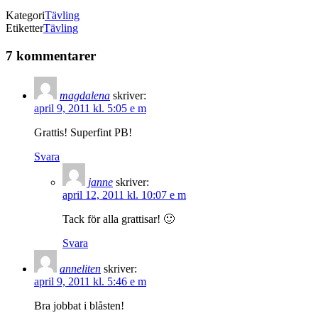
Kategori
Tävling
Etiketter
Tävling
7 kommentarer
magdalena
skriver:
april 9, 2011 kl. 5:05 e m
Grattis! Superfint PB!
Svara
janne
skriver:
april 12, 2011 kl. 10:07 e m
Tack för alla grattisar! 🙂
Svara
anneliten
skriver:
april 9, 2011 kl. 5:46 e m
Bra jobbat i blåsten!