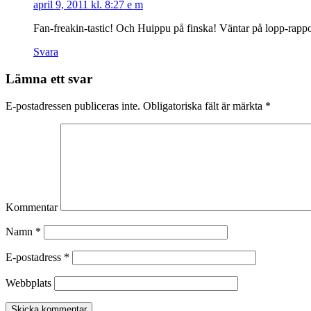
april 9, 2011 kl. 8:27 e m
Fan-freakin-tastic! Och Huippu på finska! Väntar på lopp-rapp
Svara
Lämna ett svar
E-postadressen publiceras inte.
Obligatoriska fält är märkta
*
Kommentar
Namn
*
E-postadress
*
Webbplats