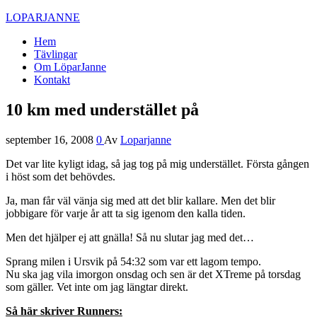
LOPARJANNE
Hem
Tävlingar
Om LöparJanne
Kontakt
10 km med understället på
september 16, 2008
0
Av
Loparjanne
Det var lite kyligt idag, så jag tog på mig understället. Första gången
i höst som det behövdes.
Ja, man får väl vänja sig med att det blir kallare. Men det blir
jobbigare för varje år att ta sig igenom den kalla tiden.
Men det hjälper ej att gnälla! Så nu slutar jag med det…
Sprang milen i Ursvik på 54:32 som var ett lagom tempo.
Nu ska jag vila imorgon onsdag och sen är det XTreme på torsdag
som gäller. Vet inte om jag längtar direkt.
Så här skriver Runners: