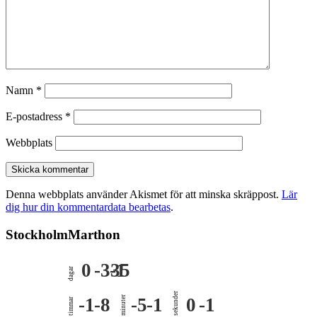
Namn
*
E-postadress
*
Webbplats
Denna webbplats använder Akismet för att minska skräppost.
Lär
dig hur din kommentardata bearbetas
.
StockholmMarthon
0
-335
-1
dagar
sekunder
-1
-8
minuter
-5
-1
0
-1
timmar