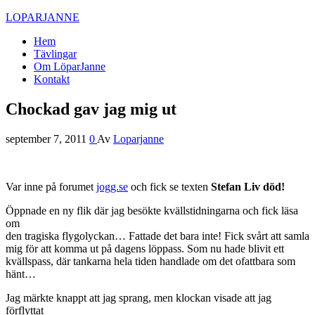
LOPARJANNE
Hem
Tävlingar
Om LöparJanne
Kontakt
Chockad gav jag mig ut
september 7, 2011
0
Av
Loparjanne
Var inne på forumet
jogg.se
och fick se texten
Stefan Liv död!
Öppnade en ny flik där jag besökte kvällstidningarna och fick läsa
om
den tragiska flygolyckan… Fattade det bara inte! Fick svårt att samla
mig för att komma ut på dagens löppass. Som nu hade blivit ett
kvällspass, där tankarna hela tiden handlade om det ofattbara som
hänt…
Jag märkte knappt att jag sprang, men klockan visade att jag
förflyttat