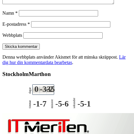
Namn
*
E-postadress
*
Webbplats
Denna webbplats använder Akismet för att minska skräppost.
Lär
dig hur din kommentardata bearbetas
.
StockholmMarthon
0
-335
-2
dagar
sekunder
-1
-7
minuter
-5
-6
-5
-1
timmar