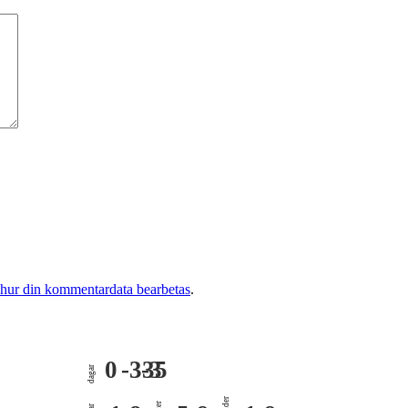
 hur din kommentardata bearbetas
.
0
-335
-3
dagar