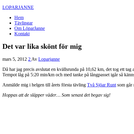
LOPARJANNE
Hem
Tävlingar
Om LöparJanne
Kontakt
Det var lika skönt för mig
mars 5, 2012
2
Av
Loparjanne
Då har jag precis avslutat en kvällsrunda på 10,62 km, det tog ett tag 
Tempot låg på 5:20 min/km och med tanke på långpasset igår så känns
Anmälde mig i helgen till årets första tävling
Två Sjöar Runt
som går r
Hoppas att de släpper väder… Som senast det begav sig!