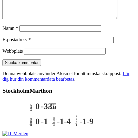
Namn
*
E-postadress
*
Webbplats
Denna webbplats använder Akismet för att minska skräppost.
Lär
dig hur din kommentardata bearbetas
.
StockholmMarthon
0
-335
-5
dagar
sekunder
0
-1
minuter
-1
-4
-1
-9
timmar