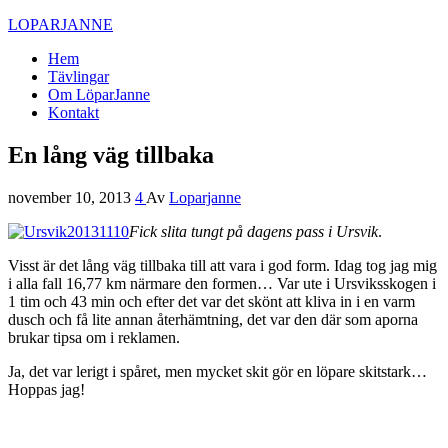
LOPARJANNE
Hem
Tävlingar
Om LöparJanne
Kontakt
En lång väg tillbaka
november 10, 2013
4
Av
Loparjanne
Fick slita tungt på dagens pass i Ursvik
.
Visst är det lång väg tillbaka till att vara i god form. Idag tog jag mig
i alla fall 16,77 km närmare den formen… Var ute i Ursviksskogen i
1 tim och 43 min och efter det var det skönt att kliva in i en varm
dusch och få lite annan återhämtning, det var den där som aporna
brukar tipsa om i reklamen.
Ja, det var lerigt i spåret, men mycket skit gör en löpare skitstark…
Hoppas jag!