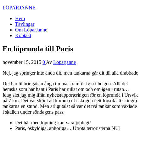
LOPARJANNE
Hem
Tävlingar
Om LöparJanne
Kontakt
En löprunda till Paris
november 15, 2015
0
Av
Loparjanne
Nej, jag springer inte ända dit, men tankarna går dit till alla drabbade
Det har tillbringats många timmar framför tv:n i helgen. Allt det
hemska som har hänt i Paris har rullat om och om igen i rutan…
Idag slet jag mig ifrån nyhetsrapporteringen för en löprunda i Ursvik
på 7 km. Det var skönt att komma ut i skogen i ett försök att skingra
tankarna en stund. Men ärligt talat så var det två tankar som växlade
i skallen under söndagens pass.
Det här med löpning kan vara jobbigt!
Paris, oskyldiga, anhöriga… Utrota terroristerna NU!