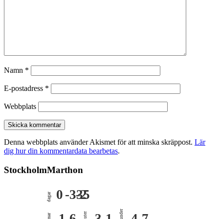
Namn
*
E-postadress
*
Webbplats
Denna webbplats använder Akismet för att minska skräppost.
Lär
dig hur din kommentardata bearbetas
.
StockholmMarthon
0
-335
-2
dagar
sekunder
-1
-6
minuter
-3
-1
-4
-7