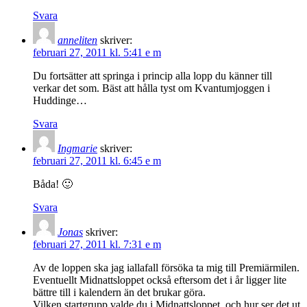
Svara
anneliten
skriver:
februari 27, 2011 kl. 5:41 e m
Du fortsätter att springa i princip alla lopp du känner till
verkar det som. Bäst att hålla tyst om Kvantumjoggen i
Huddinge…
Svara
Ingmarie
skriver:
februari 27, 2011 kl. 6:45 e m
Båda! 🙂
Svara
Jonas
skriver:
februari 27, 2011 kl. 7:31 e m
Av de loppen ska jag iallafall försöka ta mig till Premiärmilen.
Eventuellt Midnattsloppet också eftersom det i år ligger lite
bättre till i kalendern än det brukar göra.
Vilken startgrupp valde du i Midnattsloppet, och hur ser det ut