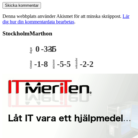
Denna webbplats använder Akismet för att minska skräppost.
Lär
dig hur din kommentardata bearbetas
.
StockholmMarthon
0
-335
-1
dagar
sekunder
-1
-8
minuter
-5
-5
-2
-2
timmar