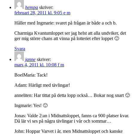
hempa
skriver:
februari 28, 2011 kl. 9:05 e m
Håller med Ingmarie: svaret på frågan är både a och b.
Charmiga Kvantumloppet ser jag helst att alla undviker, det
ger mig större chans att vinna på lotteriet efter loppet 🙂
Svara
janne
skriver:
mars 4, 2011 kl. 10:08 f m
BoelMaria: Tack!
Adam: Härligt med tävlingar!
anneliten: Har tittat på detta lopp också… Bokar nog snart 🙂
Ingmarie: Yes! 🙂
Jonas: Valde 2:an i Midnattsloppet, fanns ca 900 platser kvar.
Då lär vi ses på några tävlingar i vår och sommar…
John: Hoppar Varvet i år, men Midnattsloppet och kanske