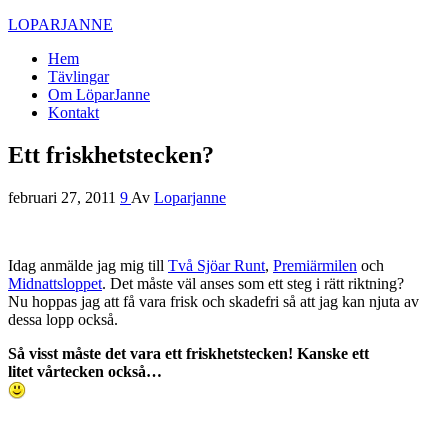
LOPARJANNE
Hem
Tävlingar
Om LöparJanne
Kontakt
Ett friskhetstecken?
februari 27, 2011
9
Av
Loparjanne
Idag anmälde jag mig till
Två Sjöar Runt
,
Premiärmilen
och
Midnattsloppet
. Det måste väl anses som ett steg i rätt riktning?
Nu hoppas jag att få vara frisk och skadefri så att jag kan njuta av
dessa lopp också.
Så visst måste det vara ett friskhetstecken! Kanske ett
litet vårtecken också…