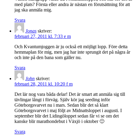
med plats? Första eller andra är nästan en förutsättning för att
jag ska anmäla mig.
Svara
Jonas
skriver:
februari 27, 2011 kl. 7:33 e m
Och Kvantumjoggen är ju också ett möjligt lopp. Före detta
hemmaplan för mig, men jag har inte sprungit det på några år
och inte på den bana som gäller nu.
Svara
John
skriver:
februari 28, 2011 kl. 10:20 f m
Det lär nog vara båda delar! Det är smart att anmäla sig till
tävlingar långt i förväg. Själv kör jag seeding inför
Göteborgsvarvet nu i mars. Sedan blir det så klart
Göteborgsvarvet i maj följt av Midnattsloppet i augusti. I
september blir det Lidingöloppet sedan får vi se om det
kanske blir marathondebut i Växjö i oktober 🙂
Svara