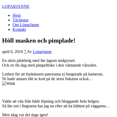
LOPARJANNE
Hem
Tävlingar
Om LöparJanne
Kontakt
Höll masken och pimplade!
april 6, 2010
7
Av
Loparjanne
En skön påskhelg med lite lagom småpyssel.
Och en fin dag med pimpelfiske i den värmande vårsolen.
Ledsen för att funktionen panorama ej fungerade på kameran.
Ni hade annars fått se kort på de stora fiskarna också…
Valde att vila från både löpning och bloggande hela helgen.
Så lite ont i fingrarna har jag nu efter att ha klättrat på väggarna…
Men idag var det dags igen!