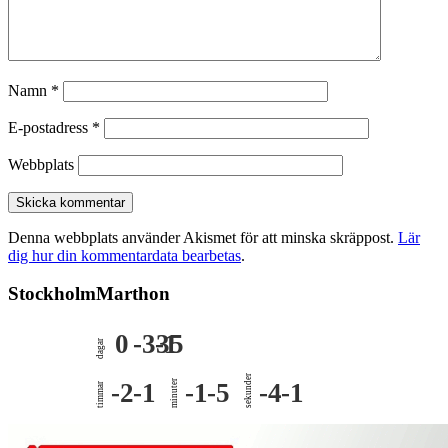
Namn
*
E-postadress
*
Webbplats
Denna webbplats använder Akismet för att minska skräppost.
Lär
dig hur din kommentardata bearbetas
.
StockholmMarthon
0
-335
-1
dagar
sekunder
-2
-1
minuter
-1
-5
-4
-1
timmar