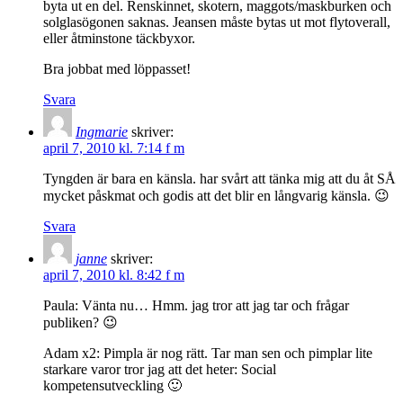
byta ut en del. Renskinnet, skotern, maggots/maskburken och
solglasögonen saknas. Jeansen måste bytas ut mot flytoverall,
eller åtminstone täckbyxor.
Bra jobbat med löppasset!
Svara
Ingmarie
skriver:
april 7, 2010 kl. 7:14 f m
Tyngden är bara en känsla. har svårt att tänka mig att du åt SÅ
mycket påskmat och godis att det blir en långvarig känsla. 😉
Svara
janne
skriver:
april 7, 2010 kl. 8:42 f m
Paula: Vänta nu… Hmm. jag tror att jag tar och frågar
publiken? 😉
Adam x2: Pimpla är nog rätt. Tar man sen och pimplar lite
starkare varor tror jag att det heter: Social
kompetensutveckling 🙂