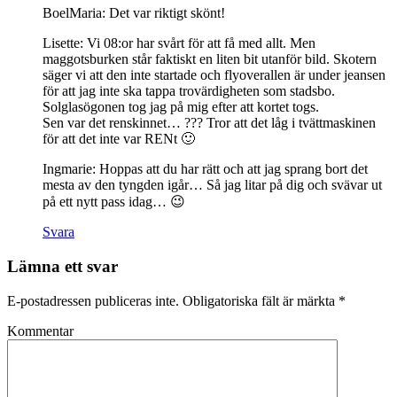
BoelMaria: Det var riktigt skönt!
Lisette: Vi 08:or har svårt för att få med allt. Men
maggotsburken står faktiskt en liten bit utanför bild. Skotern
säger vi att den inte startade och flyoverallen är under jeansen
för att jag inte ska tappa trovärdigheten som stadsbo.
Solglasögonen tog jag på mig efter att kortet togs.
Sen var det renskinnet… ??? Tror att det låg i tvättmaskinen
för att det inte var RENt 🙂
Ingmarie: Hoppas att du har rätt och att jag sprang bort det
mesta av den tyngden igår… Så jag litar på dig och svävar ut
på ett nytt pass idag… 😉
Svara
Lämna ett svar
E-postadressen publiceras inte.
Obligatoriska fält är märkta
*
Kommentar