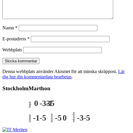
Namn
*
E-postadress
*
Webbplats
Denna webbplats använder Akismet för att minska skräppost.
Lär
dig hur din kommentardata bearbetas
.
StockholmMarthon
0
-335
-1
dagar
sekunder
-1
-5
minuter
-5
0
-3
-5
timmar