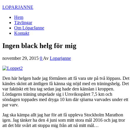
LOPARJANNE
Hem
Tävlingar
Om LöparJanne
Kontakt
Ingen black helg för mig
november 29, 2015
0
Av
Loparjanne
Den här helgen hade jag förmånen att få vara ute på två löppass. Det
kändes skönt att äntligen få känna sig nöjd med en träningshelg. Det
var faktiskt ett bra tag sedan jag hade den känslan i kroppen.
Lördagens träning utspelade sig i Ursviksspåret 7,5 km och
söndagen toppades med dryga 10 km där sjöarna varvades under ett
par varv.
Jag ska kämpa allt jag har för att få uppleva Stockholm Marathon
igen. Jag tänker ha den 4 juni som mitt stora mål 2016 och jag tror
att det blir svårt att stoppa mig från att nå mitt mål…