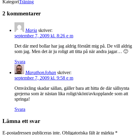
Kategori
Träning
2 kommentarer
Maria
skriver:
september 7, 2009 kl. 8:26 e m
Det där med bollar har jag aldrig förstått mig på. De vill aldrig
som jag. Men det är ju roligt att titta på när andra jagar… 🙂
Svara
MarathonJohan
skriver:
september 7, 2009 kl. 9:58 e m
Omväxling skadar sällan, gäller bara att hitta de där sällsynta
grejerna som är nästan lika roligt/skönt/avkopplande som att
springa!
Svara
Lämna ett svar
E-postadressen publiceras inte.
Obligatoriska fält är märkta
*