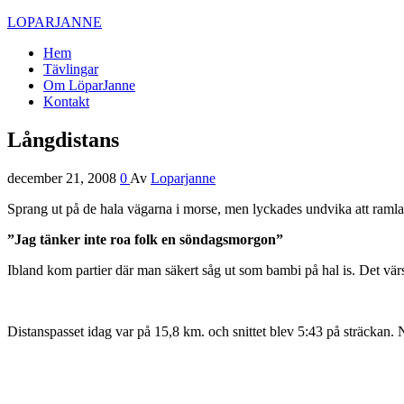
LOPARJANNE
Hem
Tävlingar
Om LöparJanne
Kontakt
Långdistans
december 21, 2008
0
Av
Loparjanne
Sprang ut på de hala vägarna i morse, men lyckades undvika att ramla
”Jag tänker inte roa folk en söndagsmorgon”
Ibland kom partier där man säkert såg ut som bambi på hal is. Det vär
Distanspasset idag var på 15,8 km. och snittet blev 5:43 på sträckan.