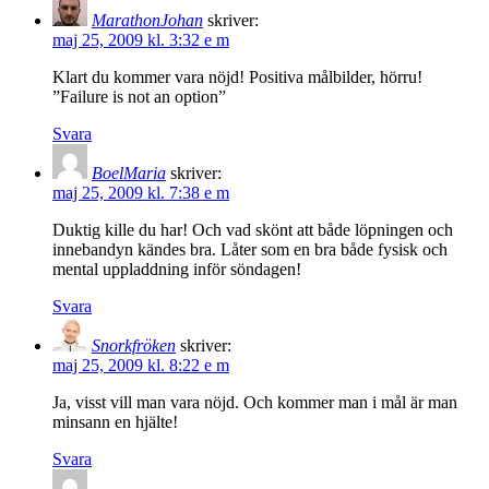
MarathonJohan
skriver:
maj 25, 2009 kl. 3:32 e m
Klart du kommer vara nöjd! Positiva målbilder, hörru!
”Failure is not an option”
Svara
BoelMaria
skriver:
maj 25, 2009 kl. 7:38 e m
Duktig kille du har! Och vad skönt att både löpningen och
innebandyn kändes bra. Låter som en bra både fysisk och
mental uppladdning inför söndagen!
Svara
Snorkfröken
skriver:
maj 25, 2009 kl. 8:22 e m
Ja, visst vill man vara nöjd. Och kommer man i mål är man
minsann en hjälte!
Svara