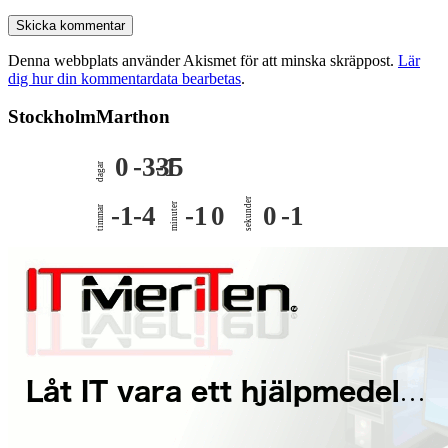
Denna webbplats använder Akismet för att minska skräppost.
Lär
dig hur din kommentardata bearbetas
.
StockholmMarthon
0
-335
-1
dagar
sekunder
-1
-4
minuter
-1
0
0
-1
timmar