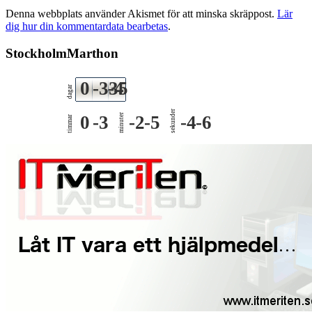
Denna webbplats använder Akismet för att minska skräppost.
Lär
dig hur din kommentardata bearbetas
.
StockholmMarthon
0
-335
-4
dagar
sekunder
0
-3
minuter
-2
-5
-4
-6
timmar