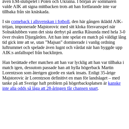
även EM-slutspelet i Polen och Ukraina. I början av sommaren
valde AIK att signa mittbacken trots att han fortfarande inte var
tillbaka från sin knäskada.
I sin
comeback i allsvenskan i fotboll
, den här gången iklädd AIK-
tröjan, imponerade Majstorovic med sitt kloka försvarsspel när
Solnaklubben vann det sista derbyt på anrika Råsunda med hela 3-0
över rivalen Djurgården. Att han inte spelat en match på väldigt lång
tid gick inte att se, utan ”Majsan” dominerade i vanlig ordning
luftrummet och spelade även lugnt och vårdat när han byggde upp
AIK:s anfallsspel från backlinjen.
Han berättade efter matchen att han var lycklig att han var tillbaka i
match igen, dessutom passade han att hylla högerback Martin
Lorentzson som återigen gjorde en stark insats. Enligt 35-årige
Majstorovic är Lorentzson definitivt en man för landslaget – med
tanke på att Sverige haft problem på högerbacksplatsen är
kanske
inte alla odds så låga att 28-åringen får chansen snart
.