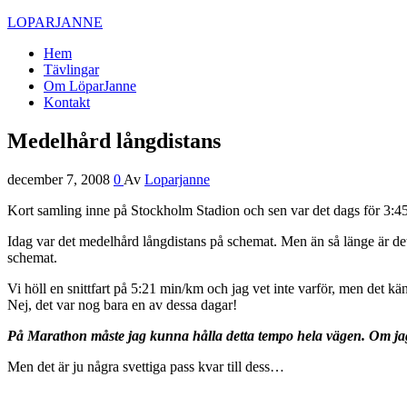
LOPARJANNE
Hem
Tävlingar
Om LöparJanne
Kontakt
Medelhård långdistans
december 7, 2008
0
Av
Loparjanne
Kort samling inne på Stockholm Stadion och sen var det dags för 3:45
Idag var det medelhård långdistans på schemat. Men än så länge är de
schemat.
Vi höll en snittfart på 5:21 min/km och jag vet inte varför, men det kän
Nej, det var nog bara en av dessa dagar!
På Marathon måste jag kunna hålla detta tempo hela vägen. Om jag sk
Men det är ju några svettiga pass kvar till dess…