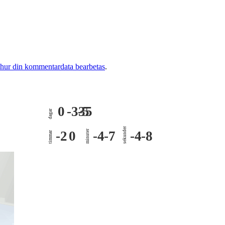
 hur din kommentardata bearbetas
.
0
-335
-5
dagar
sekunder
-2
0
minuter
-4
-7
-4
-8
timmar