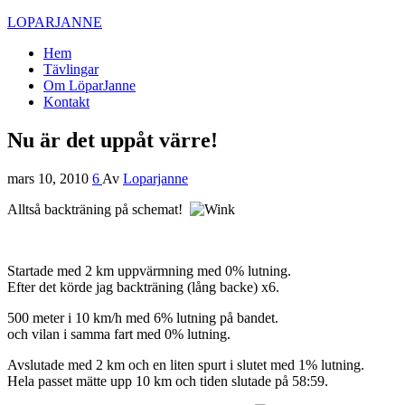
LOPARJANNE
Hem
Tävlingar
Om LöparJanne
Kontakt
Nu är det uppåt värre!
mars 10, 2010
6
Av
Loparjanne
Alltså backträning på schemat!
Startade med 2 km uppvärmning med 0% lutning.
Efter det körde jag backträning (lång backe) x6.
500 meter i 10 km/h med 6% lutning på bandet.
och vilan i samma fart med 0% lutning.
Avslutade med 2 km och en liten spurt i slutet med 1% lutning.
Hela passet mätte upp 10 km och tiden slutade på 58:59.