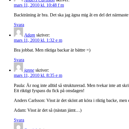
mars 11, 2010 kl. 10:48 f m
Backträning är bra. Det ska jag ägna mig åt en del det närmaste 
Svara
Adam
skriver:
mars 11, 2010 kl. 1:32 e m
Bra jobbat. Men riktiga backar är bättre =)
Svara
janne
skriver:
mars 11, 2010 kl. 8:35 e m
Paula: Är nog inte alltid så strukturerad. Men tvekar inte att s
Ett riktigt fyspass du fick på onsdagen!
Anders Carlsson: Visst är det skönt att köra i riktig backe, men
Adam: Visst är det så (nästan jämt…)
Svara