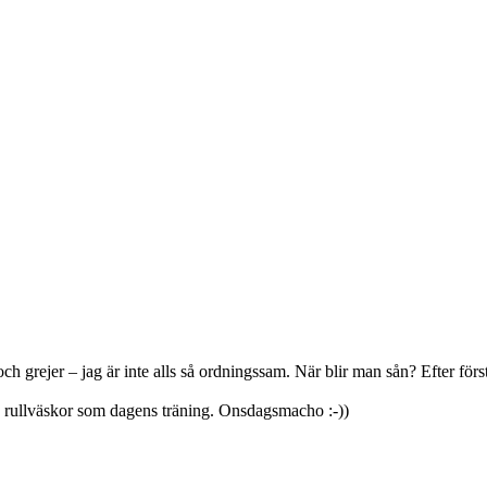
och grejer – jag är inte alls så ordningssam. När blir man sån? Efter f
 rullväskor som dagens träning. Onsdagsmacho :-))