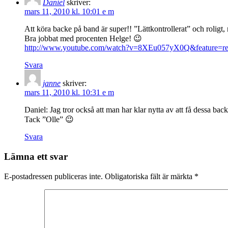
Daniel
skriver:
mars 11, 2010 kl. 10:01 e m
Att köra backe på band är super!! ”Lättkontrollerat” och roligt,
Bra jobbat med procenten Helge! 😉
http://www.youtube.com/watch?v=8XEu057yX0Q&feature=re
Svara
janne
skriver:
mars 11, 2010 kl. 10:31 e m
Daniel: Jag tror också att man har klar nytta av att få dessa ba
Tack ”Olle” 😉
Svara
Lämna ett svar
E-postadressen publiceras inte.
Obligatoriska fält är märkta
*