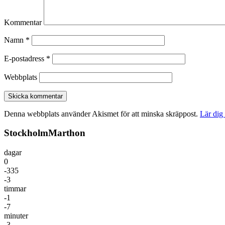
Kommentar
Namn
*
E-postadress
*
Webbplats
Denna webbplats använder Akismet för att minska skräppost.
Lär dig
StockholmMarthon
dagar
0
-335
-3
timmar
-1
-7
minuter
-3