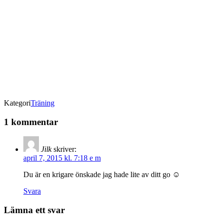
Kategori
Träning
1 kommentar
Jilk
skriver:
april 7, 2015 kl. 7:18 e m
Du är en krigare önskade jag hade lite av ditt go ☺
Svara
Lämna ett svar