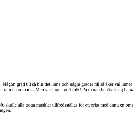
a tajts. Någon grad till så blir det linne och några grader till så åker
ngre fram i sommar… Men var lugna gott folk! På maran behöver jag ha nå
 Nu skulle alla trötta muskler tillfredsställas för att orka med ännu en 
lingen.