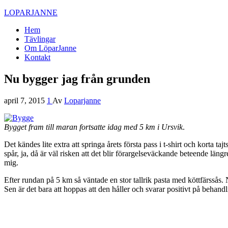
LOPARJANNE
Hem
Tävlingar
Om LöparJanne
Kontakt
Nu bygger jag från grunden
april 7, 2015
1
Av
Loparjanne
Bygget fram till maran fortsatte idag med 5 km i Ursvik
.
Det kändes lite extra att springa årets första pass i t-shirt och kort
spår, ja, då är väl risken att det blir förargelseväckande beteende lä
mig.
Efter rundan på 5 km så väntade en stor tallrik pasta med köttfärssås.
Sen är det bara att hoppas att den håller och svarar positivt på behand