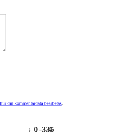
 hur din kommentardata bearbetas
.
0
-335
-4
dagar