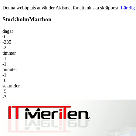
Denna webbplats använder Akismet för att minska skräppost.
Lär dig
StockholmMarthon
dagar
0
-335
-2
timmar
-1
-1
minuter
-1
-6
sekunder
-5
-3