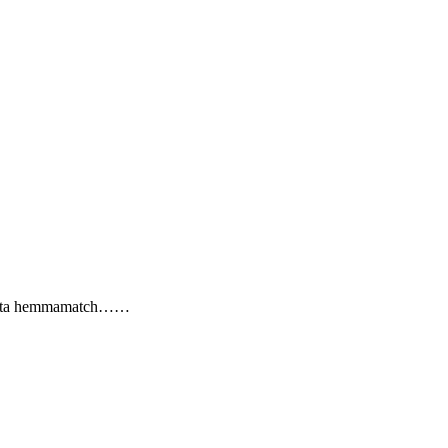
s nästa hemmamatch……