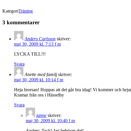
Kategori
Träning
3 kommentarer
Anders Carlsson
skriver:
maj 30, 2009 kl. 7:13 f m
LYCKA TILL!!!
Svara
Anette med familj
skriver:
maj 30, 2009 kl. 10:14 f m
Heja brorsan! Hoppas att det går bra idag! Vi kommer och hej
Kramar från oss i Hässelby
Svara
janne
skriver:
maj 30, 2009 kl. 10:40 f m
Anders: Tack! Jag behöver det!