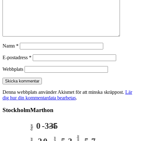
Namn
*
E-postadress
*
Webbplats
Denna webbplats använder Akismet för att minska skräppost.
Lär
dig hur din kommentardata bearbetas
.
StockholmMarthon
0
-335
-4
dagar
sekunder