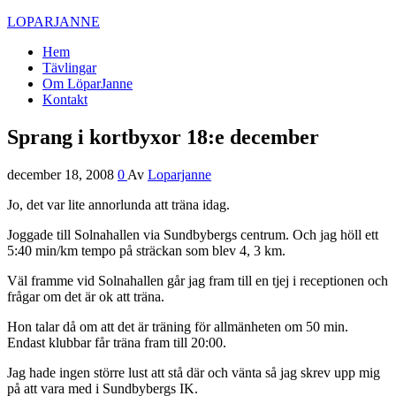
LOPARJANNE
Hem
Tävlingar
Om LöparJanne
Kontakt
Sprang i kortbyxor 18:e december
december 18, 2008
0
Av
Loparjanne
Jo, det var lite annorlunda att träna idag.
Joggade till Solnahallen via Sundbybergs centrum. Och jag höll ett
5:40 min/km tempo på sträckan som blev 4, 3 km.
Väl framme vid Solnahallen går jag fram till en tjej i receptionen och
frågar om det är ok att träna.
Hon talar då om att det är träning för allmänheten om 50 min.
Endast klubbar får träna fram till 20:00.
Jag hade ingen större lust att stå där och vänta så jag skrev upp mig
på att vara med i Sundbybergs IK.