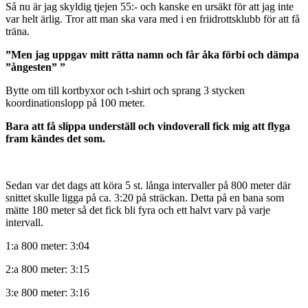
Så nu är jag skyldig tjejen 55:- och kanske en ursäkt för att jag inte
var helt ärlig. Tror att man ska vara med i en friidrottsklubb för att få
träna.
”Men jag uppgav mitt rätta namn och får åka förbi och dämpa
”ångesten” ”
Bytte om till kortbyxor och t-shirt och sprang 3 stycken
koordinationslopp på 100 meter.
Bara att få slippa underställ och vindoverall fick mig att flyga
fram kändes det som.
Sedan var det dags att köra 5 st. långa intervaller på 800 meter där
snittet skulle ligga på ca. 3:20 på sträckan. Detta på en bana som
mätte 180 meter så det fick bli fyra och ett halvt varv på varje
intervall.
1:a 800 meter: 3:04
2:a 800 meter: 3:15
3:e 800 meter: 3:16