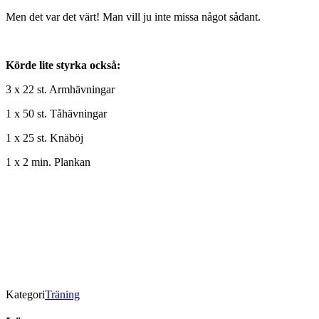
Men det var det värt! Man vill ju inte missa något sådant.
Körde lite styrka också:
3 x 22 st. Armhävningar
1 x 50 st. Tåhävningar
1 x 25 st. Knäböj
1 x 2 min. Plankan
Kategori
Träning