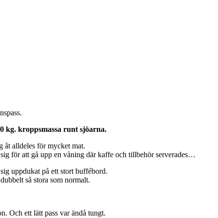
anspass.
000 kg. kroppsmassa runt sjöarna.
ag åt alldeles för mycket mat.
a sig för att gå upp en våning där kaffe och tillbehör serverades…
 sig uppdukat på ett stort buffébord.
 dubbelt så stora som normalt.
n. Och ett lätt pass var ändå tungt.