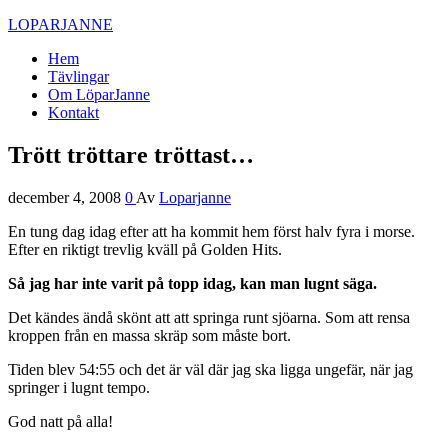
LOPARJANNE
Hem
Tävlingar
Om LöparJanne
Kontakt
Trött tröttare tröttast…
december 4, 2008
0
Av
Loparjanne
En tung dag idag efter att ha kommit hem först halv fyra i morse.
Efter en riktigt trevlig kväll på Golden Hits.
Så jag har inte varit på topp idag, kan man lugnt säga.
Det kändes ändå skönt att att springa runt sjöarna. Som att rensa
kroppen från en massa skräp som måste bort.
Tiden blev 54:55 och det är väl där jag ska ligga ungefär, när jag
springer i lugnt tempo.
God natt på alla!