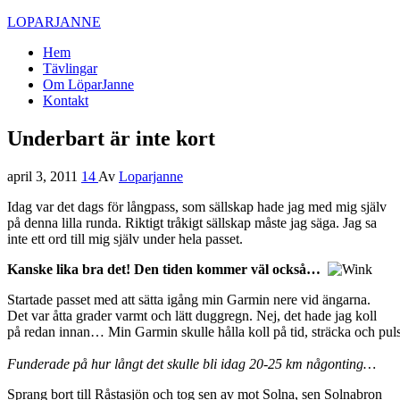
LOPARJANNE
Hem
Tävlingar
Om LöparJanne
Kontakt
Underbart är inte kort
april 3, 2011
14
Av
Loparjanne
Idag var det dags för långpass, som sällskap hade jag med mig själv
på denna lilla runda. Riktigt tråkigt sällskap måste jag säga. Jag sa
inte ett ord till mig själv under hela passet.
Kanske lika bra det! Den tiden kommer väl också…
Startade passet med att sätta igång min Garmin nere vid ängarna.
Det var åtta grader varmt och lätt duggregn. Nej, det hade jag koll
på redan innan… Min Garmin skulle hålla koll på tid, sträcka och puls
Funderade på hur långt det skulle bli idag 20-25 km någonting…
Sprang bort till Råstasjön och tog sen av mot Solna, sen Solnabron