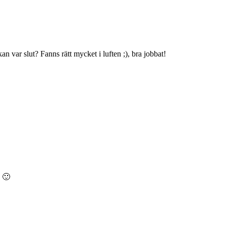
an var slut? Fanns rätt mycket i luften ;), bra jobbat!
. 🙂