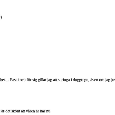
=)
et… Fast i och för sig gillar jag att springa i duggregn, även om jag j
r det skönt att våren är här nu!