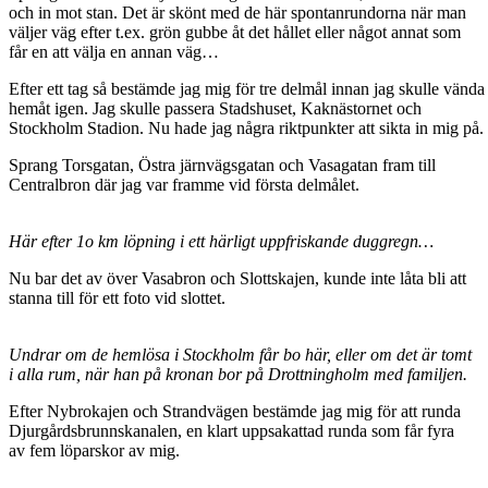
och in mot stan. Det är skönt med de här spontanrundorna när man
väljer väg efter t.ex. grön gubbe åt det hållet eller något annat som
får en att välja en annan väg…
Efter ett tag så bestämde jag mig för tre delmål innan jag skulle vända
hemåt igen. Jag skulle passera Stadshuset, Kaknästornet och
Stockholm Stadion. Nu hade jag några riktpunkter att sikta in mig på.
Sprang Torsgatan, Östra järnvägsgatan och Vasagatan fram till
Centralbron där jag var framme vid första delmålet.
Här efter 1o km löpning i ett härligt uppfriskande duggregn…
Nu bar det av över Vasabron och Slottskajen, kunde inte låta bli att
stanna till för ett foto vid slottet.
Undrar om de hemlösa i Stockholm får bo här, eller om det är tomt
i alla rum, när han på kronan bor på Drottningholm med familjen.
Efter Nybrokajen och Strandvägen bestämde jag mig för att runda
Djurgårdsbrunnskanalen, en klart uppsakattad runda som får fyra
av fem löparskor av mig.