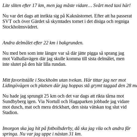
Lite sliten efter 17 km, men jag måste vidare… Svårt med taxi här!
Nu var det dags att inrikta sig på Kaknästornet. Efter att ha passerat
SVT och över Gärdet så skymtades tornet i det disiga och regniga
Stockholmsvädret.
Andra delmålet efter 22 km i bakgrunden.
Nu med ben som inte längre var så där jätte pigga så sprang jag
mot Valhallavägen där jag skulle komma till sista delmålet, men
inte slutet på den här lilla rundan.
Mitt favoritställe i Stockholm utan tvekan. Här tittar jag ner mot
Lidingövägen och platsen där jag hoppas stå grymt taggad den 28 ma
Nu hade jag sprungit 25 km och det var dags att rikta tårna mot
Sundbyberg igen. Via Nortull och Hagaparken jobbade jag vidare
mot dusch, mat och mera drickbart, den sista vätskan tog slut vid
Stadion.
Imorgon ska jag hit på fotbollsderby, då ska jag vila och andra får
springa. Nu var jag uppe i nästan 31 km.