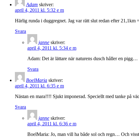
Adam
skriver:
april 4, 2011 kl. 5:32 e m
Härlig runda i duggregnet. Jag var rätt slut redan efter 21,1km 
Svara
janne
skriver:
april 4, 2011 kl. 5:34 e m
Adam: Det är lättare när naturens dusch håller en pigg…
Svara
BoelMaria
skriver:
april 4, 2011 kl. 6:35 e m
Nästan en mara!!!! Sjukt imponerad. Speciellt med tanke på vädr
Svara
janne
skriver:
april 4, 2011 kl. 6:36 e m
BoelMaria: Jo, man vill ha både sol och regn… Och visst ä