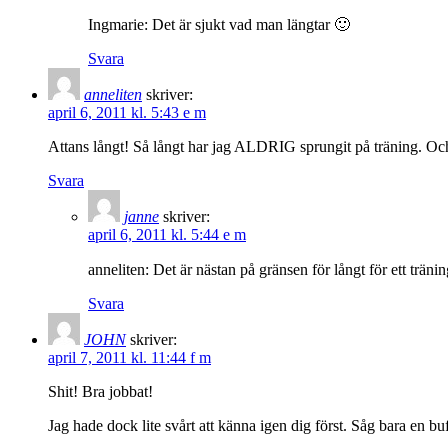
Ingmarie: Det är sjukt vad man längtar 🙂
Svara
anneliten
skriver:
april 6, 2011 kl. 5:43 e m
Attans långt! Så långt har jag ALDRIG sprungit på träning. Och 
Svara
janne
skriver:
april 6, 2011 kl. 5:44 e m
anneliten: Det är nästan på gränsen för långt för ett trän
Svara
JOHN
skriver:
april 7, 2011 kl. 11:44 f m
Shit! Bra jobbat!
Jag hade dock lite svårt att känna igen dig först. Såg bara en b