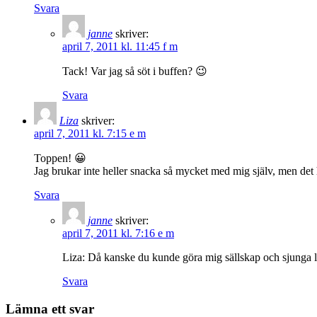
Svara
janne
skriver:
april 7, 2011 kl. 11:45 f m
Tack! Var jag så söt i buffen? 😉
Svara
Liza
skriver:
april 7, 2011 kl. 7:15 e m
Toppen! 😀
Jag brukar inte heller snacka så mycket med mig själv, men det 
Svara
janne
skriver:
april 7, 2011 kl. 7:16 e m
Liza: Då kanske du kunde göra mig sällskap och sjunga li
Svara
Lämna ett svar