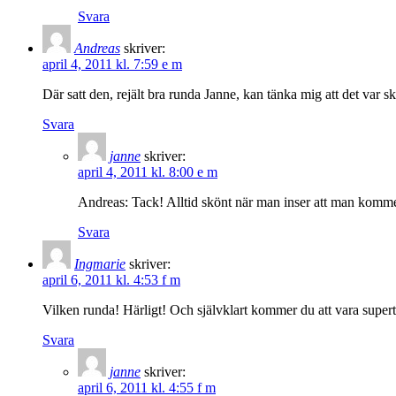
Svara
Andreas
skriver:
april 4, 2011 kl. 7:59 e m
Där satt den, rejält bra runda Janne, kan tänka mig att det var sk
Svara
janne
skriver:
april 4, 2011 kl. 8:00 e m
Andreas: Tack! Alltid skönt när man inser att man komme
Svara
Ingmarie
skriver:
april 6, 2011 kl. 4:53 f m
Vilken runda! Härligt! Och självklart kommer du att vara super
Svara
janne
skriver:
april 6, 2011 kl. 4:55 f m