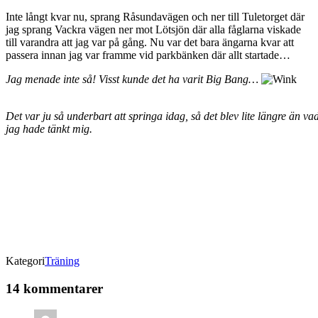
Inte långt kvar nu, sprang Råsundavägen och ner till Tuletorget där
jag sprang Vackra vägen ner mot Lötsjön där alla fåglarna viskade
till varandra att jag var på gång. Nu var det bara ängarna kvar att
passera innan jag var framme vid parkbänken där allt startade…
Jag menade inte så! Visst kunde det ha varit Big Bang…
Det var ju så underbart att springa idag, så det blev lite längre än va
jag hade tänkt mig.
Kategori
Träning
14 kommentarer