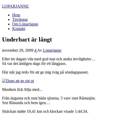
LOPARJANNE
Hem
Tävlingar
Om LöparJanne
Kontakt
Underbart är långt
november 29, 2009
4
Av
Loparjanne
Efter tre dagars vila med god mat och andra trevligheter…
Så var det äntligen dags för ett långpass.
Här står jag redo för att ge mig iväg på söndagspasset.
Musiken fick följa med...
Från ängarna och runt båda sjöarna, 5 varv runt Råstasjön.
Sen Råsunda och hem igen…
Sträckan mätte 19,41 km och klockan visade 1:44:34.