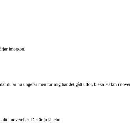
börjar imorgon.
a där du är nu ungefär men för mig har det gått utför, bleka 70 km i n
nitt i november. Det är ju jättebra.