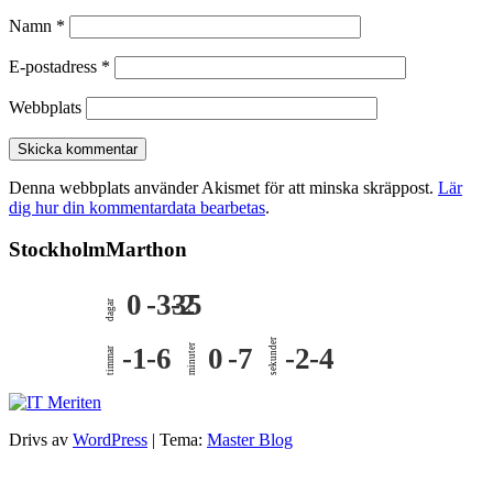
Namn
*
E-postadress
*
Webbplats
Denna webbplats använder Akismet för att minska skräppost.
Lär
dig hur din kommentardata bearbetas
.
StockholmMarthon
0
-335
-2
dagar
sekunder
-1
-6
minuter
0
-7
-2
-4
timmar
Drivs av
WordPress
|
Tema:
Master Blog