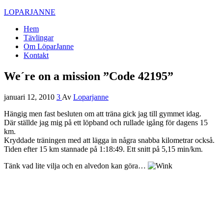
LOPARJANNE
Hem
Tävlingar
Om LöparJanne
Kontakt
We´re on a mission ”Code 42195”
januari 12, 2010
3
Av
Loparjanne
Hängig men fast besluten om att träna gick jag till gymmet idag.
Där ställde jag mig på ett löpband och rullade igång för dagens 15
km.
Kryddade träningen med att lägga in några snabba kilometrar också.
Tiden efter 15 km stannade på 1:18:49. Ett snitt på 5,15 min/km.
Tänk vad lite vilja och en alvedon kan göra…