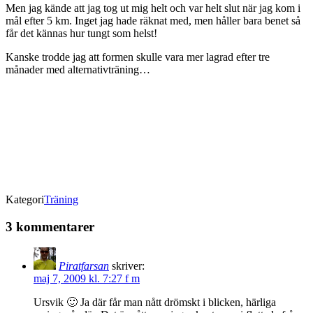
Men jag kände att jag tog ut mig helt och var helt slut när jag kom i
mål efter 5 km. Inget jag hade räknat med, men håller bara benet så
får det kännas hur tungt som helst!
Kanske trodde jag att formen skulle vara mer lagrad efter tre
månader med alternativträning…
Kategori
Träning
3 kommentarer
Piratfarsan
skriver:
maj 7, 2009 kl. 7:27 f m
Ursvik 🙂 Ja där får man nått drömskt i blicken, härliga