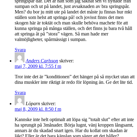
springspår där. Det är nått som jag saknat sen vi flyttade från
sumpan och ut på landet, just avsaknaden av bra springspår.
Men? du bor ju mitt ute på landet det måste ju finnas hur mkt
ställen som helst att springa på! och jovisst finns det men
skogen här är toktät och man skulle behöva machete för att
kunna springa på många ställen, och det finns ju bara två håll
att springa åt på ”stora” vägen. Så man hade mer
valmöjligheter, spårmässigt i sumpan.
Svara
Anders Carlsson
skriver:
maj 7, 2009 kl. 7:55 f m
Tror inte det är ”konditionen” det hänger på så mycket utan att
dina muskler inte riktigt är redo för löpning än. Ge det lite tid.
Svara
Löparn
skriver:
maj 8, 2009 kl. 8:50 f m
Kannske inte helt optimalt att löpa sig ”totalt slut” efter att inte
ha sprungit på 3månader. Börja lugnt, vänj kroppen långsamt,
annars är du skadad snart igen. Har du kollat om skadan är
läkt? Eller är det bara känslan som säger att det håller?