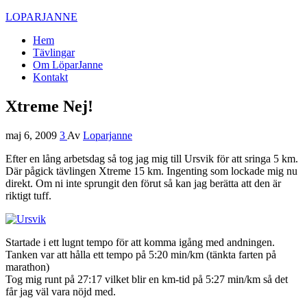
LOPARJANNE
Hem
Tävlingar
Om LöparJanne
Kontakt
Xtreme Nej!
maj 6, 2009
3
Av
Loparjanne
Efter en lång arbetsdag så tog jag mig till Ursvik för att sringa 5 km.
Där pågick tävlingen Xtreme 15 km. Ingenting som lockade mig nu
direkt. Om ni inte sprungit den förut så kan jag berätta att den är
riktigt tuff.
Startade i ett lugnt tempo för att komma igång med andningen.
Tanken var att hålla ett tempo på 5:20 min/km (tänkta farten på
marathon)
Tog mig runt på 27:17 vilket blir en km-tid på 5:27 min/km så det
får jag väl vara nöjd med.