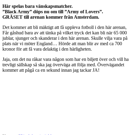
Här spelas bara vänskapsmatcher.
”Black Army” döps nu om till ”Army of Lovers”.
GRÄSET till arenan kommer från Amsterdam.
Det kommer att bli mäktigt att få uppleva fotboll i den här arenan,
Får gåshud bara av att tänka på vilket tryck det kan bli när 65 000
jublar, sjunger och skanderar i den här arenan. Skulle vilja vara på
plats när vi möter England… Hörde att man blir av med ca 700
kronor för att få vara delaktig i den härligheten.
Jaja, om det nu råkar vara någon som har en biljett över och vill ha
trevligt sällskap så ska jag överväga att följa med. Övervägandet
kommer att pågå ca en sekund innan jag tackar JA!