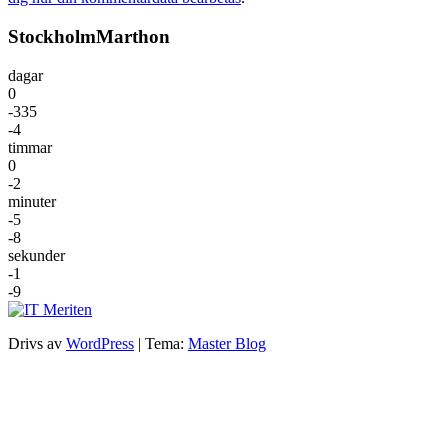
StockholmMarthon
dagar
0
-335
-4
timmar
0
-2
minuter
-5
-8
sekunder
-1
-9
Drivs av
WordPress
|
Tema:
Master Blog