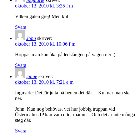
Ingmarie
skriver:
oktober 13, 2010 kl. 3:35 f m
Vilken galen grej! Men kul!
Svara
John
skriver:
oktober 13, 2010 kl. 10:06 f m
Hoppas man kan åka på ledstången på vägen ner :).
Svara
janne
skriver:
oktober 13, 2010 kl. 7:21 e m
Ingmarie: Det lär ju ta på benen det där… Kul när man ska
ner.
John: Kan nog behövas, vet hur jobbig trappan vid
Östermalms IP kan vara efter maran… Och det är inte många
steg där.
Svara