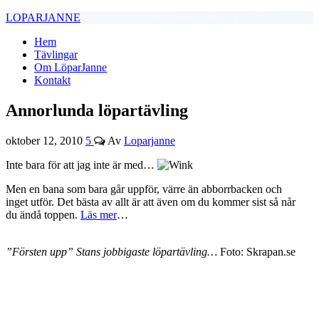
LOPARJANNE
Hem
Tävlingar
Om LöparJanne
Kontakt
Annorlunda löpartävling
oktober 12, 2010
5
Av
Loparjanne
Inte bara för att jag inte är med…
Men en bana som bara går uppför, värre än abborrbacken och
inget utför. Det bästa av allt är att även om du kommer sist så når
du ändå toppen.
Läs mer
…
”Försten upp” Stans jobbigaste löpartävling…
Foto: Skrapan.se