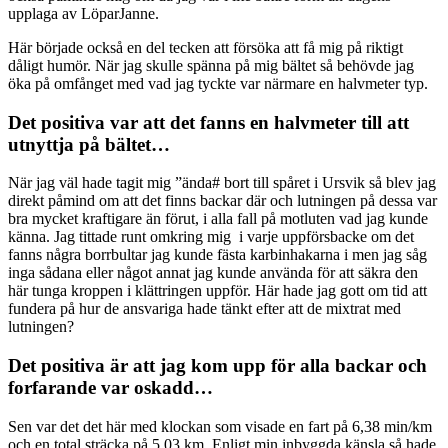
upplaga av LöparJanne.
Här började också en del tecken att försöka att få mig på riktigt
dåligt humör. När jag skulle spänna på mig bältet så behövde jag
öka på omfånget med vad jag tyckte var närmare en halvmeter typ.
Det positiva var att det fanns en halvmeter till att
utnyttja på bältet…
När jag väl hade tagit mig ”ända# bort till spåret i Ursvik så blev jag
direkt påmind om att det finns backar där och lutningen på dessa var
bra mycket kraftigare än förut, i alla fall på motluten vad jag kunde
känna. Jag tittade runt omkring mig i varje uppförsbacke om det
fanns några borrbultar jag kunde fästa karbinhakarna i men jag såg
inga sådana eller något annat jag kunde använda för att säkra den
här tunga kroppen i klättringen uppför. Här hade jag gott om tid att
fundera på hur de ansvariga hade tänkt efter att de mixtrat med
lutningen?
Det positiva är att jag kom upp för alla backar och
forfarande var oskadd…
Sen var det det här med klockan som visade en fart på 6,38 min/km
och en total sträcka på 5,03 km. Enligt min inbyggda känsla så hade