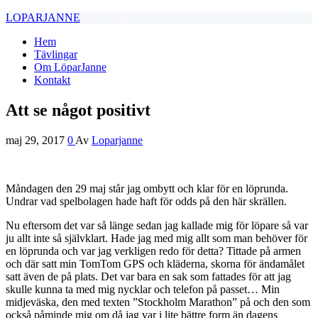
LOPARJANNE
Hem
Tävlingar
Om LöparJanne
Kontakt
Att se något positivt
maj 29, 2017
0
Av
Loparjanne
Måndagen den 29 maj står jag ombytt och klar för en löprunda.
Undrar vad spelbolagen hade haft för odds på den här skrällen.
Nu eftersom det var så länge sedan jag kallade mig för löpare så var
ju allt inte så självklart. Hade jag med mig allt som man behöver för
en löprunda och var jag verkligen redo för detta? Tittade på armen
och där satt min TomTom GPS och kläderna, skorna för ändamålet
satt även de på plats. Det var bara en sak som fattades för att jag
skulle kunna ta med mig nycklar och telefon på passet… Min
midjeväska, den med texten ”Stockholm Marathon” på och den som
också påminde mig om då jag var i lite bättre form än dagens