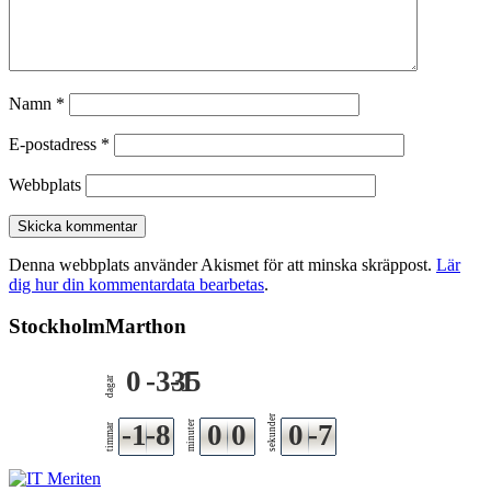
Namn
*
E-postadress
*
Webbplats
Denna webbplats använder Akismet för att minska skräppost.
Lär
dig hur din kommentardata bearbetas
.
StockholmMarthon
0
-335
-1
dagar
sekunder
-1
-8
minuter
0
0
0
-7
timmar