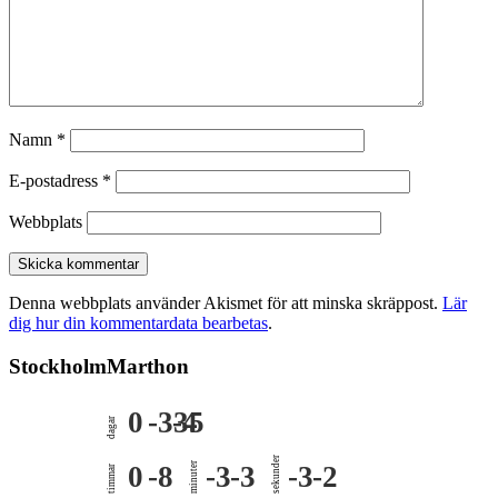
Namn
*
E-postadress
*
Webbplats
Denna webbplats använder Akismet för att minska skräppost.
Lär
dig hur din kommentardata bearbetas
.
StockholmMarthon
0
-335
-4
dagar
sekunder
0
-8
minuter
-3
-3
-3
-2
timmar