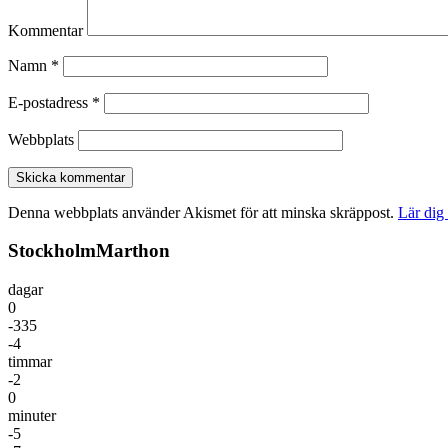
Kommentar
Namn
*
E-postadress
*
Webbplats
Denna webbplats använder Akismet för att minska skräppost.
Lär dig
StockholmMarthon
dagar
0
-335
-4
timmar
-2
0
minuter
-5