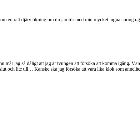
 som en rätt djärv ökning om du jämför med min mycket lugna springa-gå s
nu mår jag så dåligt att jag är tvungen att försöka att komma igång. Värde
 slut och lite till… Kanske ska jag försöka att vara lika klok som annelit