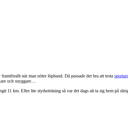
 framförallt när man nöter löpband. Då passade det bra att testa
sporta
jukare och snyggare…
 11 km. Efter lite styrketräning så var det dags att ta sig hem på sliri