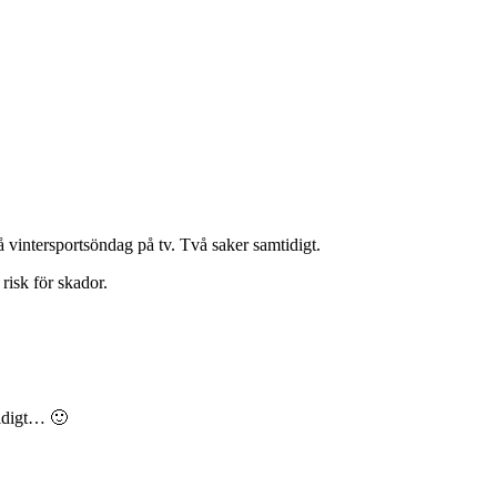
å vintersportsöndag på tv. Två saker samtidigt.
isk för skador.
tidigt… 🙂