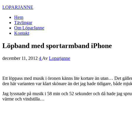
LOPARJANNE
Hem
Tävlingar
Om LöparJanne
Kontakt
Löpband med sportarmband iPhone
december 11, 2012
4
Av
Loparjanne
Ett löppass med musik i öronen känns lite kortare än utan… Det gäller
den här varianten var klart skönare än det jag hade tidigare, både m
Jag lyssnade på musik i 58 min och 52 sekunder och då hade jag sprungit
värme och vindstilla…