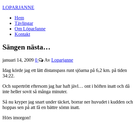
LOPARJANNE
Hem
Tävlingar
Om LöparJanne
Kontakt
Sängen nästa…
januari 14, 2009
0
Av
Loparjanne
Idag körde jag ett lätt distanspass runt sjöarna på 6,2 km. på tiden
34:22.
Och supertrött eftersom jag har haft jävl… ont i höften inatt och då
inte heller sovit så många minuter.
Så nu kryper jag snart under täcket, borrar ner huvudet i kudden och
hoppas sen på att få en bättre sömn inatt.
Hörs imorgon!