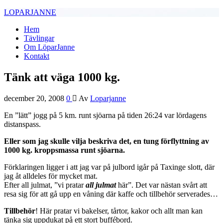
LOPARJANNE
Hem
Tävlingar
Om LöparJanne
Kontakt
Tänk att väga 1000 kg.
december 20, 2008
0
Av
Loparjanne
En ”lätt” jogg på 5 km. runt sjöarna på tiden 26:24 var lördagens
distanspass.
Eller som jag skulle vilja beskriva det, en tung förflyttning av
1000 kg. kroppsmassa runt sjöarna.
Förklaringen ligger i att jag var på julbord igår på Taxinge slott, där
jag åt alldeles för mycket mat.
Efter all julmat, ”vi pratar
all julmat
här”. Det var nästan svårt att
resa sig för att gå upp en våning där kaffe och tillbehör serverades…
Tillbehör
! Här pratar vi bakelser, tårtor, kakor och allt man kan
tänka sig uppdukat på ett stort buffébord.