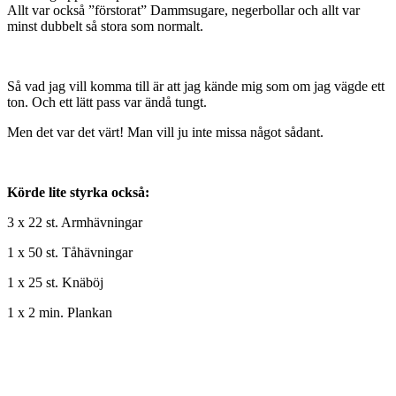
Allt var också ”förstorat” Dammsugare, negerbollar och allt var
minst dubbelt så stora som normalt.
Så vad jag vill komma till är att jag kände mig som om jag vägde ett
ton. Och ett lätt pass var ändå tungt.
Men det var det värt! Man vill ju inte missa något sådant.
Körde lite styrka också:
3 x 22 st. Armhävningar
1 x 50 st. Tåhävningar
1 x 25 st. Knäböj
1 x 2 min. Plankan